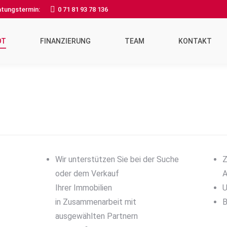
ratungstermin:
0 71 81 93 78 136
OT
FINANZIERUNG
TEAM
KONTAKT
Wir unterstützen Sie bei der Suche
Z
oder dem Verkauf
A
Ihrer Immobilien
U
in Zusammenarbeit mit
B
ausgewählten Partnern