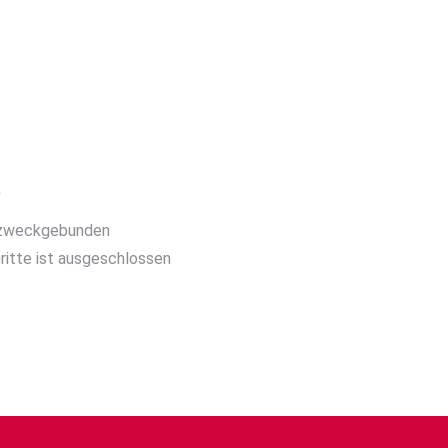
n und Daten zur
ktronisch erhoben und
)
h zweckgebunden
ritte ist ausgeschlossen