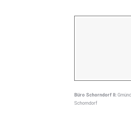
PEG
Büro Schorndorf II:
Gmünde
Schorndorf
ung
zur Kenntnis genommen.