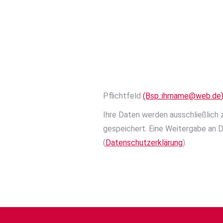
Ich stimme zu, dass meine Angabe
Beantwortung meiner Anfrage ele
gespeichert werden.
Pflichtfeld
(Bsp.:
nrhi
w@ema
ed.be
Ihre Daten werden ausschließlic
gespeichert. Eine Weitergabe an D
(
Datenschutzerklärung
).